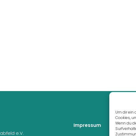
Um dir ein 
Cookies, u
Wenn du di
Impressum
Surfverhalt
abfeld e.V.
Zustimmung