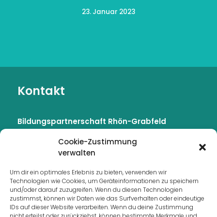
23. Januar 2023
Kontakt
Bildungspartnerschaft Rhön-Grabfeld
c/o Caritasverband für den Landkreis Rhön-
Cookie-Zustimmung
Grabfeld e.V.
verwalten
Kellereigasse 12–16
97616 Bad Neustadt
Um dir ein optimales Erlebnis zu bieten, verwenden wir
Technologien wie Cookies, um Geräteinformationen zu speichern
und/oder darauf zuzugreifen. Wenn du diesen Technologien
Tel.:
+49 9771 6116-0
zustimmst, können wir Daten wie das Surfverhalten oder eindeutige
Fax:
+49 9771 6116-33
IDs auf dieser Website verarbeiten. Wenn du deine Zustimmung
nicht erteilst oder zurückziehst, können bestimmte Merkmale und